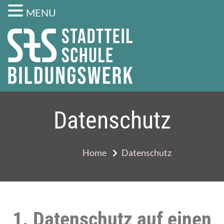
MENU
Bildungswer
Integrationskurse,
Deutschkurse,
Stadtteil
Bildungsangebote
Schule
Datenschutz
Home
Datenschutz
1. Datenschutz auf einen